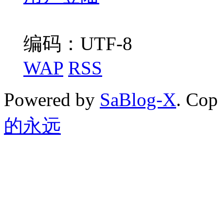
编码：UTF-8
WAP
RSS
Powered by
SaBlog-X
. Co
的永远