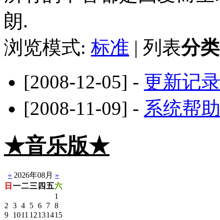
朗.
浏览模式:
标准
| 列表
分类
[2008-12-05] -
更新记
[2008-11-09] -
系统帮
★音乐版★
☆静音版
«
2026年08月
»
日
一
二
三
四
五
六
1
2
3
4
5
6
7
8
9
10
11
12
13
14
15