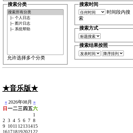
搜索分类
搜索时间
时间段内搜
索
搜索方式
搜索结果按照
允许选择多个分类
★音乐版★
☆静音版☆
«
2026年08月
»
日
一
二
三
四
五
六
1
2
3
4
5
6
7
8
9
10
11
12
13
14
15
16
17
18
19
20
21
22