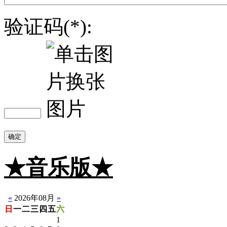
验证码(*):
确定
★音乐版★
☆静音版
«
2026年08月
»
日
一
二
三
四
五
六
1