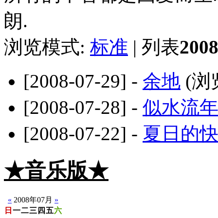
朗.
浏览模式:
标准
| 列表
20
[2008-07-29] -
余地
(浏
[2008-07-28] -
似水流
[2008-07-22] -
夏日的
★音乐版★
☆静音版
«
2008年07月
»
日
一
二
三
四
五
六