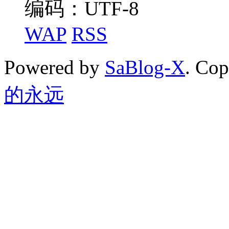
编码：UTF-8
WAP
RSS
Powered by
SaBlog-X
. Co
的永远