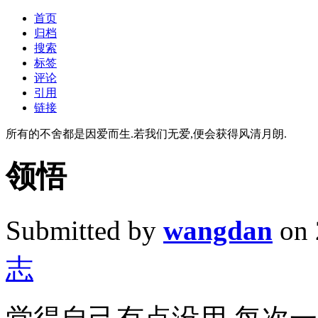
首页
归档
搜索
标签
评论
引用
链接
所有的不舍都是因爱而生.若我们无爱,便会获得风清月朗.
领悟
Submitted by
wangdan
on 
志