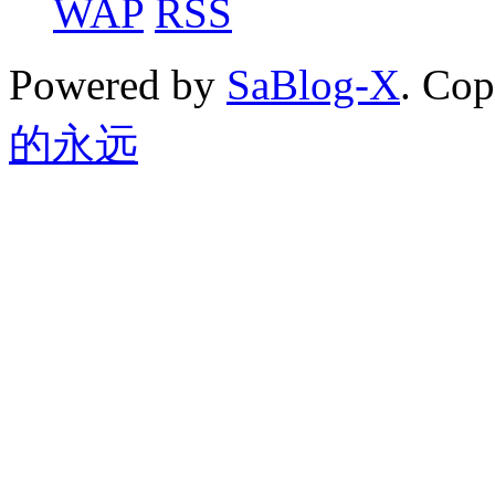
WAP
RSS
Powered by
SaBlog-X
. Co
的永远