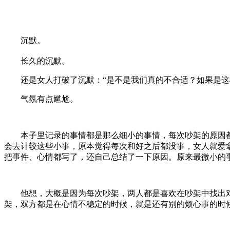
沉默。
长久的沉默。­
还是女人打破了沉默：“是不是我们真的不合适？如果是这
气氛有点尴尬。­
本子里记录的事情都是那么细小的事情，每次吵架的原因
会去计较这些小事，原本觉得每次和好之后都没事，女人就爱
把事件、心情都写了，还自己总结了一下原因。原来最微小的
他想，大概是因为每次吵架，两人都是喜欢在吵架中找出
架，双方都是在心情不稳定的时候，就是还有别的烦心事的时候