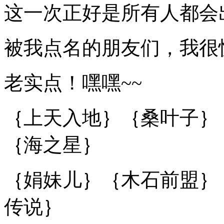
这一次正好是所有人都会
被我点名的朋友们，我很
老实点！嘿嘿~~­
｛上天入地｝｛桑叶子｝
｛海之星｝
｛娟妹儿｝｛木石前盟｝｛
传说｝