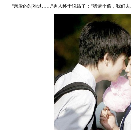
“亲爱的别难过……”男人终于说话了：“我请个假，我们去