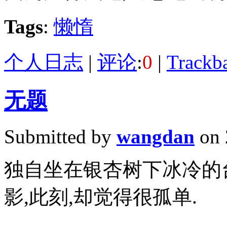
Tags
:
懒惰
个人日志
|
评论
:
0
|
Trackb
无题
Submitted by
wangdan
on 
独自坐在银杏树下冰冷的
影,此刻,却觉得很孤单.