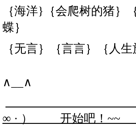
｛海洋}｛会爬树的猪｝
蝶｝
｛无言｝｛言言｝｛人生旅
∧__∧
（
∞ · ） 开始