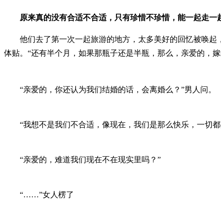
原来真的没有合适不合适，只有珍惜不珍惜，能一起走一
他们去了第一次一起旅游的地方，太多美好的回忆被唤起
体贴。­
“还有半个月，如果那瓶子还是半瓶，那么，亲爱的，嫁给
“亲爱的，你还认为我们结婚的话，会离婚么？”男人问。­
“我想不是我们不合适，像现在，我们是那么快乐，一切都
“亲爱的，难道我们现在不在现实里吗？”­
“……”女人楞了­