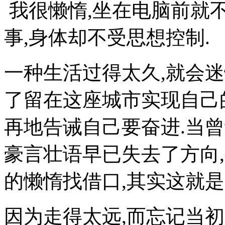
我很懒惰,坐在电脑前就不
事,身体却不受思想控制.
一种生活过得太久,就会迷
了留在这座城市实现自己
再地告诫自己要奋进.当
豪言壮语早已失去了方向
的懒惰找借口,其实这就是
因为走得太远,而忘记当初