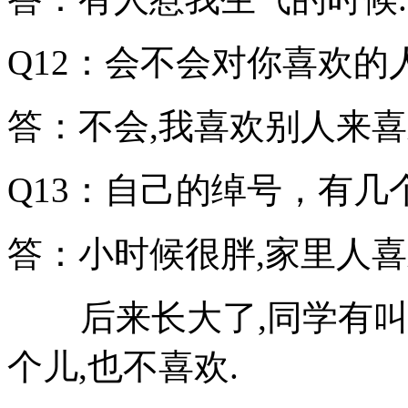
Q12：会不会对你喜欢的人表
答：­不会,我喜欢别人来喜欢
Q13：自己的绰号，有几个
答：­小时候很胖,家里人喜
后来长大了,同学有叫我
个儿,也不喜欢.