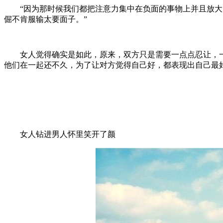
“因为那时候我们都把注意力集中在负面的事物上并且放
倔不肯服输太要面子。”­
女人觉得确实是如此，原来，双方只是需要一点点忍让，
他们在一起还不久，为了让对方觉得自己好，都表现出自己最好
女人钻进男人怀里笑开了颜