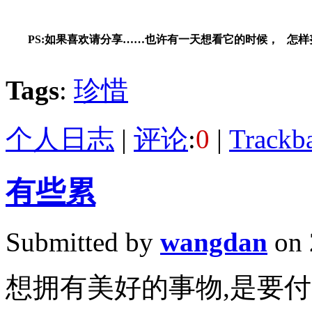
PS:如果喜欢请分享……也许有一天想看它
的时候， 怎样
Tags
:
珍惜
个人日志
|
评论
:
0
|
Trackb
有些累
Submitted by
wangdan
on 
想拥有美好的事物,是要付